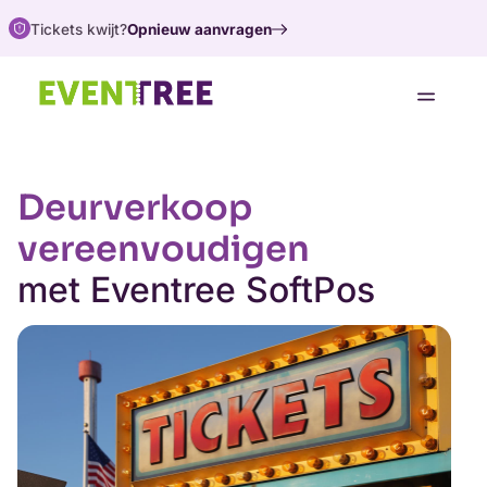
Tickets kwijt?
Opnieuw aanvragen
Oplossingen
Support
Deurverkoop
Over ons
vereenvoudigen
Koop tickets
met Eventree SoftPos